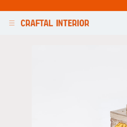
コンテ
ンツに
進む
商品情
報にス
キップ