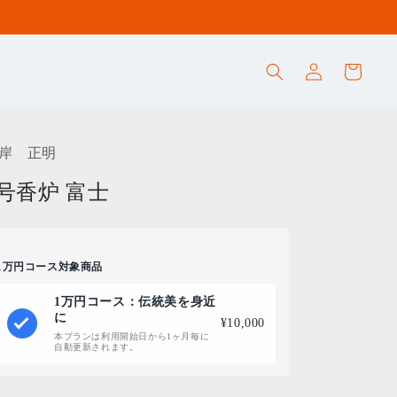
ロ
カ
グ
ー
イ
ト
ン
岸 正明
5号香炉 富士
1万円コース対象商品
1万円コース：伝統美を身近
に
¥10,000
本プランは利用開始日から1ヶ月毎に
自動更新されます。