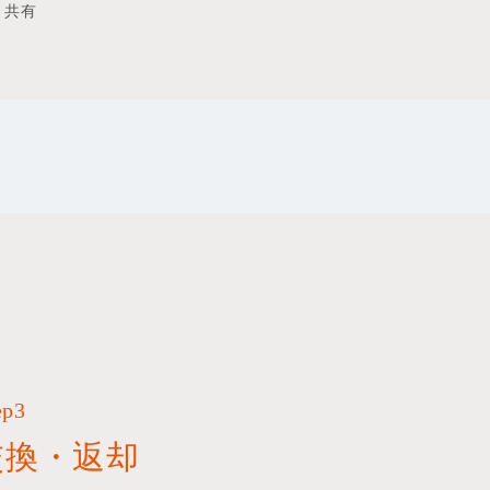
共有
ep3
交換・返却