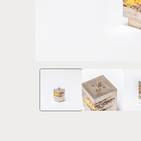
モ
ー
ダ
ル
で
メ
デ
ィ
ア
(1)
を
開
く