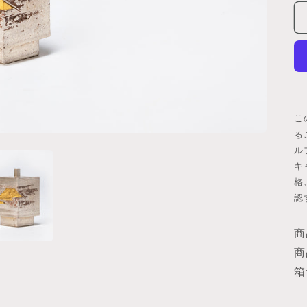
こ
る
ル
キ
格
認
商品
商品
箱