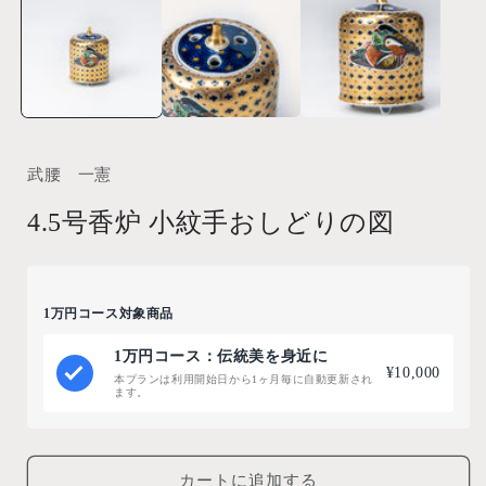
ダ
ル
で
メ
デ
ィ
ア
(1)
(
を
武腰 一憲
開
く
4.5号香炉 小紋手おしどりの図
1万円コース対象商品
1万円コース：伝統美を身近に
¥10,000
本プランは利用開始日から1ヶ月毎に自動更新され
ます。
カートに追加する