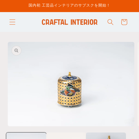
コンテ
国内初 工芸品インテリアのサブスクを開始！
ンツに
進む
カ
ー
ト
商品情
報にス
キップ
モ
ー